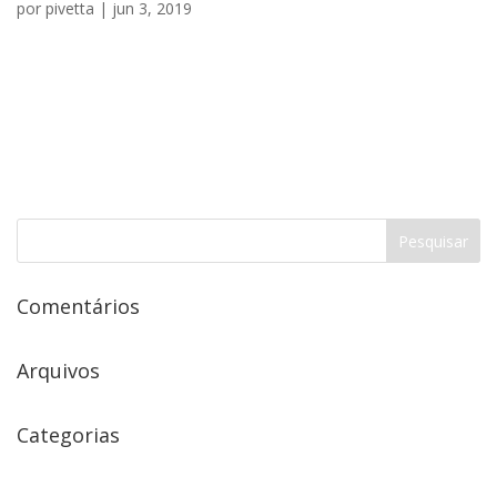
por
pivetta
|
jun 3, 2019
Eimer Choperia Projeto de Interiores Comercial LOCAL: Três de
Maio /RS ÁREA: 455,10m² ANO: 2017/2018 STATUS:
CONCLUÍDO veja também Gabriela Reck Makeup Store13 de
abril de 2022 Laboratório Humanizze12 de abril de 2022
Ambientes SE23 de março de 2022 SASMED10 de março...
Comentários
Arquivos
Categorias
Nenhuma categoria